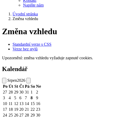
Kontakt
Napište nám
Úvodní stránka
Změna vzhledu
Změna vzhledu
Standardní verze s CSS
Verze bez stylů
Upozornění: změna vzhledu vyžaduje zapnuté cookies.
Kalendář
Srpen
2026
Po
Út
St
Čt
Pá
So
Ne
27
28
29
30
31
1
2
3
4
5
6
7
8
9
10
11
12
13
14
15
16
17
18
19
20
21
22
23
24
25
26
27
28
29
30