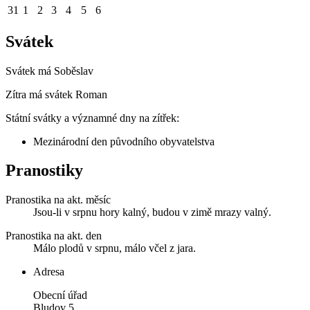
31
1
2
3
4
5
6
Svátek
Svátek má
Soběslav
Zítra má svátek
Roman
Státní svátky a významné dny na zítřek:
Mezinárodní den původního obyvatelstva
Pranostiky
Pranostika na akt. měsíc
Jsou-li v srpnu hory kalný, budou v zimě mrazy valný.
Pranostika na akt. den
Málo plodů v srpnu, málo včel z jara.
Adresa
Obecní úřad
Bludov 5