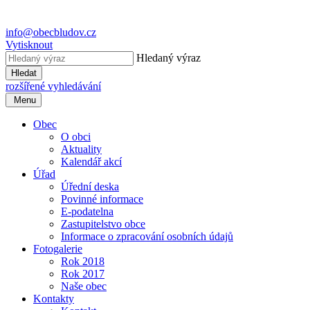
info@obecbludov.cz
Vytisknout
Hledaný výraz
Hledat
rozšířené vyhledávání
Menu
Obec
O obci
Aktuality
Kalendář akcí
Úřad
Úřední deska
Povinné informace
E-podatelna
Zastupitelstvo obce
Informace o zpracování osobních údajů
Fotogalerie
Rok 2018
Rok 2017
Naše obec
Kontakty