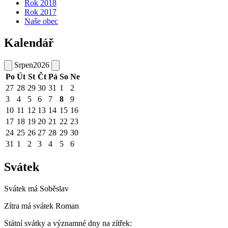
Rok 2018
Rok 2017
Naše obec
Kalendář
Srpen
2026
Po
Út
St
Čt
Pá
So
Ne
27
28
29
30
31
1
2
3
4
5
6
7
8
9
10
11
12
13
14
15
16
17
18
19
20
21
22
23
24
25
26
27
28
29
30
31
1
2
3
4
5
6
Svátek
Svátek má
Soběslav
Zítra má svátek
Roman
Státní svátky a významné dny na zítřek: