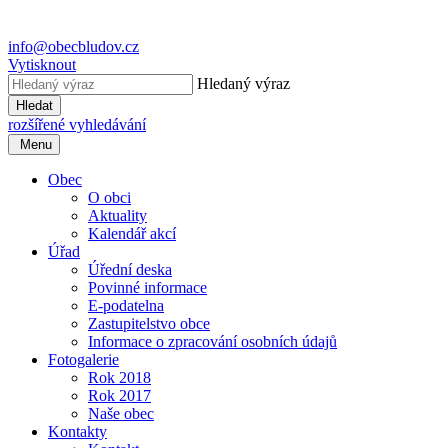
info@obecbludov.cz
Vytisknout
Hledaný výraz
Hledat
rozšířené vyhledávání
Menu
Obec
O obci
Aktuality
Kalendář akcí
Úřad
Úřední deska
Povinné informace
E-podatelna
Zastupitelstvo obce
Informace o zpracování osobních údajů
Fotogalerie
Rok 2018
Rok 2017
Naše obec
Kontakty