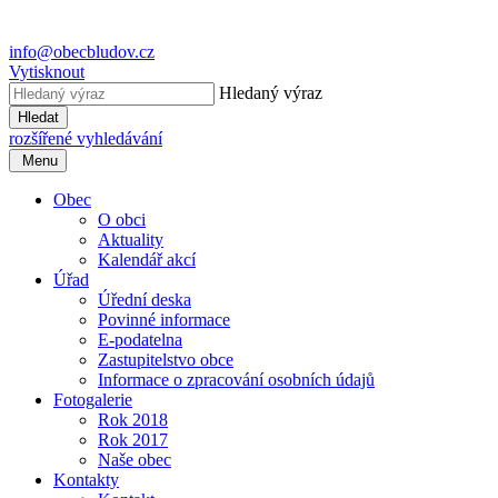
info@obecbludov.cz
Vytisknout
Hledaný výraz
Hledat
rozšířené vyhledávání
Menu
Obec
O obci
Aktuality
Kalendář akcí
Úřad
Úřední deska
Povinné informace
E-podatelna
Zastupitelstvo obce
Informace o zpracování osobních údajů
Fotogalerie
Rok 2018
Rok 2017
Naše obec
Kontakty